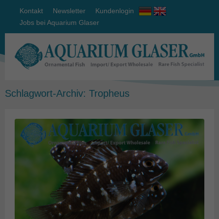
Kontakt
Newsletter
Kundenlogin
Jobs bei Aquarium Glaser
Schlagwort-Archiv:
Tropheus