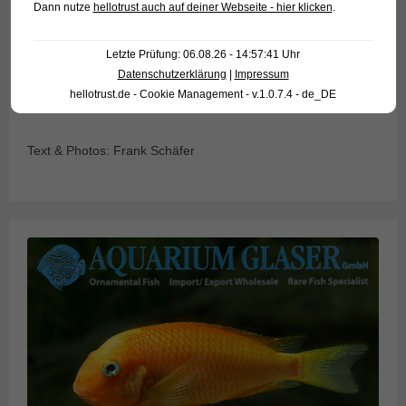
Dann nutze
hellotrust auch auf deiner Webseite - hier klicken
.
Letzte Prüfung: 06.08.26 - 14:57:41 Uhr
Für unsere Kunden: die Tiere haben Code 580502 auf
Datenschutzerklärung
|
Impressum
unserer Stockliste. Bitte beachten Sie, dass wir
hellotrust.de - Cookie Management - v.1.0.7.4 - de_DE
ausschließlich den Großhandel beliefern.
Text & Photos: Frank Schäfer