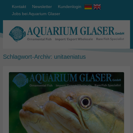
Kontakt
Newsletter
Kundenlogin
Jobs bei Aquarium Glaser
Schlagwort-Archiv:
unitaeniatus