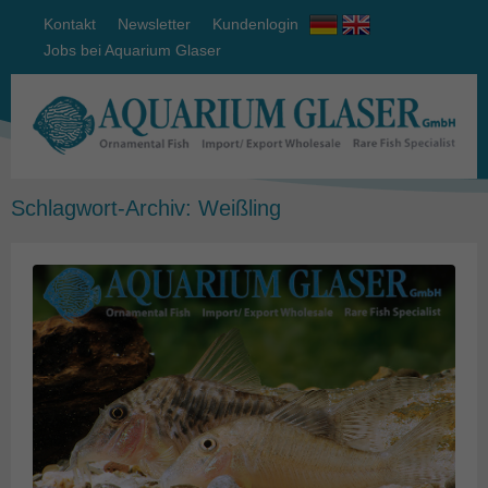
Kontakt
Newsletter
Kundenlogin
Jobs bei Aquarium Glaser
Schlagwort-Archiv:
Weißling