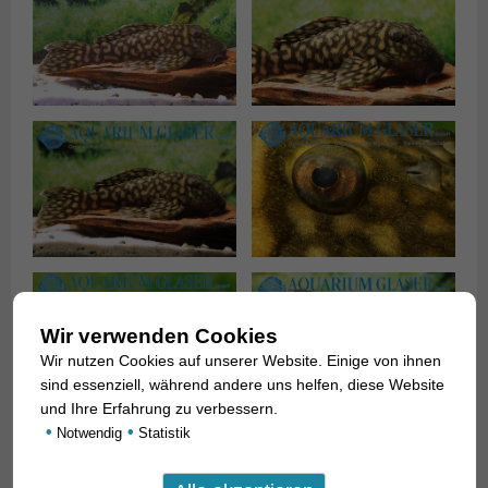
Wir verwenden Cookies
Wir nutzen Cookies auf unserer Website. Einige von ihnen
sind essenziell, während andere uns helfen, diese Website
und Ihre Erfahrung zu verbessern.
•
•
Notwendig
Statistik
Ein Kennzeichen für die früheren
Oligancistrus
-Arten ist die
große Rückenflosse, deshalb erscheint der von Seidel