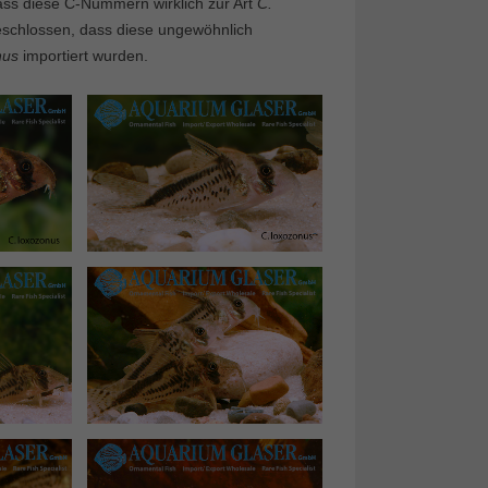
ass diese C-Nummern wirklich zur Art
C.
eschlossen, dass diese ungewöhnlich
nus
importiert wurden.