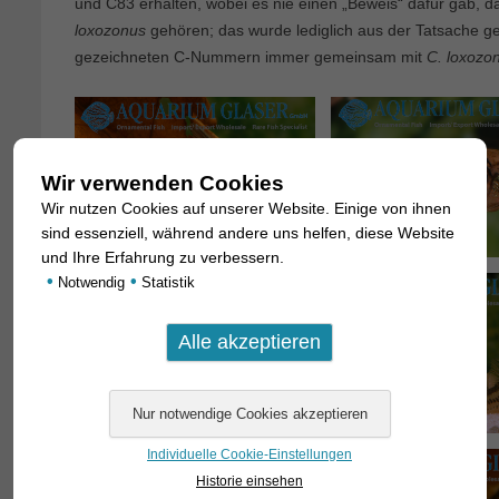
und C83 erhalten, wobei es nie einen „Beweis“ dafür gab, d
loxozonus
gehören; das wurde lediglich aus der Tatsache g
gezeichneten C-Nummern immer gemeinsam mit
C. loxozo
Wir verwenden Cookies
Wir nutzen Cookies auf unserer Website. Einige von ihnen
sind essenziell, während andere uns helfen, diese Website
und Ihre Erfahrung zu verbessern.
•
•
Notwendig
Statistik
Individuelle Cookie-Einstellungen
Historie einsehen