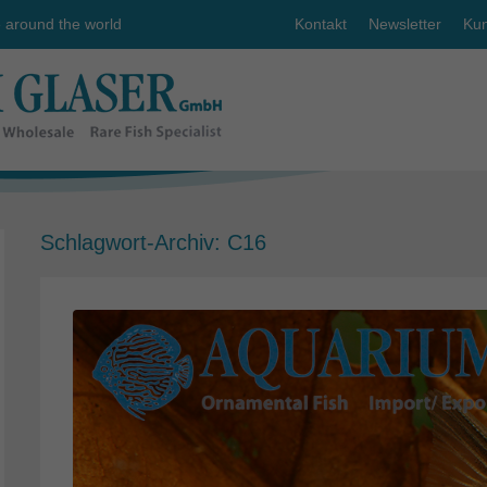
e around the world
Kontakt
Newsletter
Kun
Schlagwort-Archiv:
C16