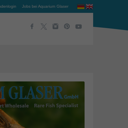
denlogin
Jobs bei Aquarium Glaser