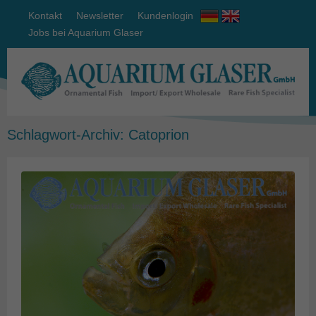
Kontakt
Newsletter
Kundenlogin
Jobs bei Aquarium Glaser
Schlagwort-Archiv:
Catoprion