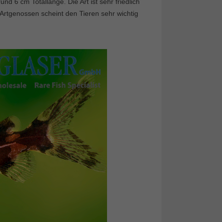
rund 6 cm Totallänge. Die Art ist sehr friedlich
Artgenossen scheint den Tieren sehr wichtig