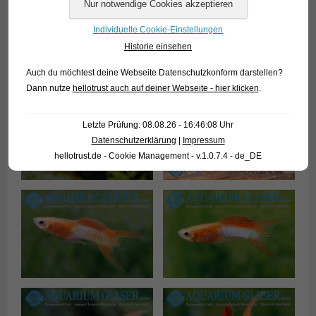
Individuelle Cookie-Einstellungen
Historie einsehen
Auch du möchtest deine Webseite Datenschutzkonform darstellen?
Dann nutze
hellotrust auch auf deiner Webseite - hier klicken
.
Letzte Prüfung: 08.08.26 - 16:46:08 Uhr
Datenschutzerklärung
|
Impressum
hellotrust.de - Cookie Management - v.1.0.7.4 - de_DE