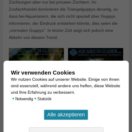
Züchtungen aber nur bei privaten Züchtern. Im
Zoofachhandel dominieren die Triangelguppys derartig, so
dass bei Aquarianern, die sich nicht speziell über Guppys
informieren, der Eindruck entstehen könnte, dies seien die
„normalen Guppys“. In letzter Zeit zeigt sich jedoch eine
Abkehr von diesem Trend.
Wir verwenden Cookies
Wir nutzen Cookies auf unserer Website. Einige von ihnen
sind essenziell, während andere uns helfen, diese Website
und Ihre Erfahrung zu verbessern.
•
•
Notwendig
Statistik