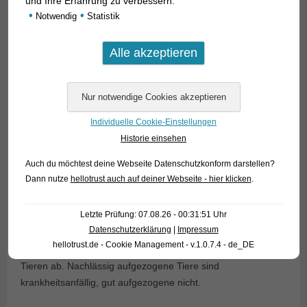
und Ihre Erfahrung zu verbessern.
•
•
Notwendig
Statistik
Individuelle Cookie-Einstellungen
Historie einsehen
Auch du möchtest deine Webseite Datenschutzkonform darstellen?
Dann nutze
hellotrust auch auf deiner Webseite - hier klicken
.
Da
Melanotaenia praecox
nur auf der Insel Neu-Guinea und
Letzte Prüfung: 07.08.26 - 00:31:51 Uhr
dort nur in einem kleinen Gebiet in der Irian Jaya genannten
Datenschutzerklärung
|
Impressum
westlichen Hälfte der Insel vorkommt, stammen alle
hellotrust.de - Cookie Management - v.1.0.7.4 - de_DE
Diamantregenbogenfische im Handel von einigen wenigen
Tieren ab. Nachlässig aufgezogene Tiere sind
krankheitsanfällig, gut aufgezogene nicht.