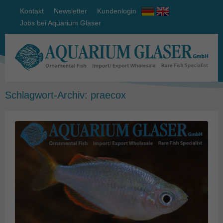
Kontakt
Newsletter
Kundenlogin
Jobs bei Aquarium Glaser
Schlagwort-Archiv:
praecox