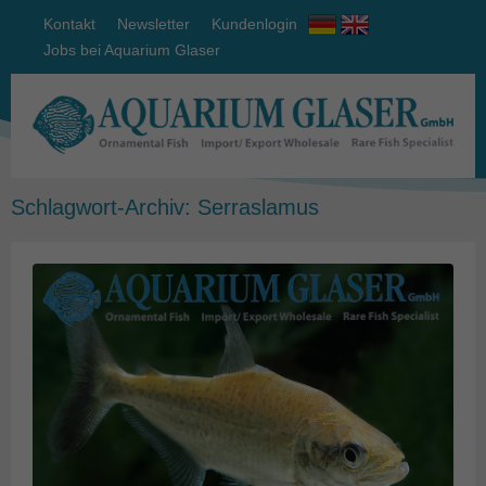
Kontakt
Newsletter
Kundenlogin
Jobs bei Aquarium Glaser
Schlagwort-Archiv:
Serraslamus