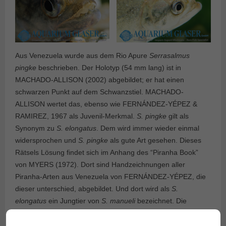
Aus Venezuela wurde aus dem Rio Apure
Serrasalmus
pingke
beschrieben. Der Holotyp (54 mm lang) ist in
MACHADO-ALLISON (2002) abgebildet; er hat einen
schwarzen Punkt auf dem Schwanzstiel. MACHADO-
ALLISON wertet das, ebenso wie FERNÁNDEZ-YÉPEZ &
RAMIREZ, 1967 als Juvenil-Merkmal.
S. pingke
gilt als
Synonym zu
S. elongatus
. Dem wird immer wieder einmal
widersprochen und
S. pingke
als gute Art gesehen. Dieses
Rätsels Lösung findet sich im Anhang des “Piranha Book”
von MYERS (1972). Dort sind Handzeichnungen aller
Piranha-Arten aus Venezuela von FERNÁNDEZ-YÉPEZ, die
dieser unterschied, abgebildet. Und dort wird als
S.
elongatus
ein Jungtier von
S. manueli
bezeichnet. Die
Annahme,
S. pingke
sei eine andere Art als
S. elongatus
beruhte also auf einer Verwechslung und
S. pingke
ist sicher