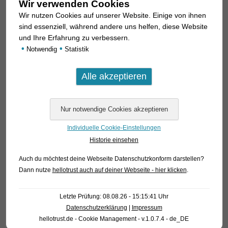
Wir verwenden Cookies
ein Synonym zu
S. elongatus
.
Wir nutzen Cookies auf unserer Website. Einige von ihnen
sind essenziell, während andere uns helfen, diese Website
Ab etwa 8 cm Länge entwickeln
S. elongatus
ein Farbmuster
und Ihre Erfahrung zu verbessern.
aus senkrechten Strichen im vorderen Rückenbereich und
•
•
Notwendig
Statistik
Punkten auf den Flanken. Manche Exemplare sind aber auch
gleichmäßig am ganzen Körper gepunktet. Ein relativ kleiner,
rundlicher Humeralfleck ist oft vorhanden, aber manchmal
undeutlich, die gesamte Schwanzflosse ist schwärzlich bis
auf den äußersten Rand, der transparent ist. Ab etwa 10-12
cm Länge ist die Iris rot, vorher silberfarben.
Individuelle Cookie-Einstellungen
Geschlechtsreife Männchen scheinen einen roten Bauch und
Historie einsehen
Kiemendeckelbereich zu bekommen. Auffällg und für
S.
elongatus
typisch ist eine dunkle Augenmaske. Mit maximal
Auch du möchtest deine Webseite Datenschutzkonform darstellen?
ca. 30 cm Länge ist
S. elongatus
eine der größten Piranha-
Dann nutze
hellotrust auch auf deiner Webseite - hier klicken
.
Arten. Die Art gilt als sehr aggressiv, ist ein notorischer
Flossenbeißer und sollte, um Verluste zu vermeiden,
Letzte Prüfung: 08.08.26 - 15:15:41 Uhr
möglichst einzeln gepflegt werden.
Datenschutzerklärung
|
Impressum
hellotrust.de - Cookie Management - v.1.0.7.4 - de_DE