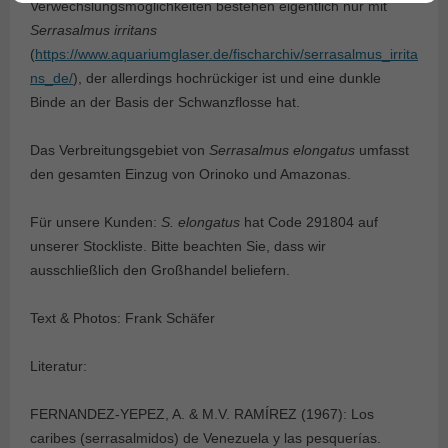
Verwechslungsmöglichkeiten bestehen eigentlich nur mit
Serrasalmus irritans
(
https://www.aquariumglaser.de/fischarchiv/serrasalmus_irrita
ns_de/
), der allerdings hochrückiger ist und eine dunkle
Binde an der Basis der Schwanzflosse hat.
Das Verbreitungsgebiet von
Serrasalmus elongatus
umfasst
den gesamten Einzug von Orinoko und Amazonas.
Für unsere Kunden:
S. elongatus
hat Code 291804 auf
unserer Stockliste. Bitte beachten Sie, dass wir
ausschließlich den Großhandel beliefern.
Text & Photos: Frank Schäfer
Literatur:
FERNANDEZ-YEPEZ, A. & M.V. RAMÍREZ (1967): Los
caribes (serrasalmidos) de Venezuela y las pesquerías.