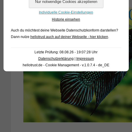
Individuelle Cookie-Einstellungen
Historie einsehen
Auch du möchtest deine Webseite Datenschutzkonform darstellen?
Dann nutze
hellotrust auch auf deiner Webseite - hier klicken
.
Letzte Prüfung: 08.08.26 - 19:07:28 Uhr
Datenschutzerklärung
|
Impressum
hellotrust.de - Cookie Management - v.1.0.7.4 - de_DE