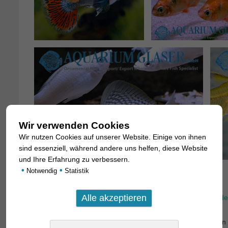
Wir verwenden Cookies
Wir nutzen Cookies auf unserer Website. Einige von ihnen
sind essenziell, während andere uns helfen, diese Website
und Ihre Erfahrung zu verbessern.
•
•
Notwendig
Statistik
Typische Fische, die wir von Sri Lanka beziehen
2.- Welches sind derzeit die größten Herausforderungen, d
Antwort: Wir züchten und ziehen alle Fische auf, die für de