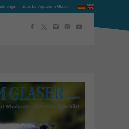
denlogin
Jobs bei Aquarium Glaser