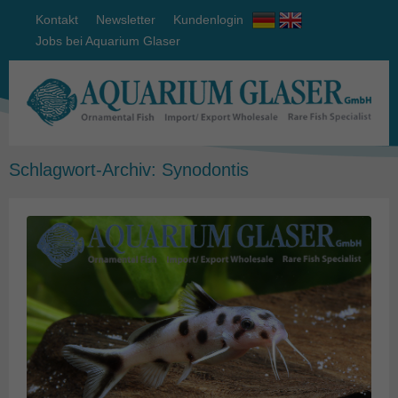
Kontakt
Newsletter
Kundenlogin
Jobs bei Aquarium Glaser
Schlagwort-Archiv:
Synodontis