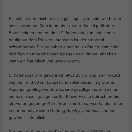
Es scheint den Fischen völlig gleichgültig zu sein, wie herum
sie schwimmen. Man kann aber an der dunkel gefärbten
Bauchseite erkennen, dass
S. batensoda
zumindest sehr
häufig auf dem Rücken unterwegs ist, denn normal
schwimmende Fische haben einen hellen Bauch, damit sie
sich farblich möglichst wenig gegen den Himmel abheben,
wenn ein Raubfisch von unten kommt.
S. batensoda
wird gewöhnlich etwa 25 cm lang (der Rekord
liegt bei rund 50 cm Länge) und sollte darum in größeren
Aquarien gepflegt werden. Es sind gesellige Tiere, die man
niemals einzeln pflegen sollte. Kleine Fische betrachten Sie
als Futter, gegen größere Arten sind
S. batensoda
, die früher
in der monotypischen Gattung
Brachysynodontis
standen,
gewöhnlich friedlich.
Für unsere Kunden: die Tiere haben Code 103003 auf