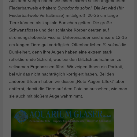
Aus dem Kongo haben wir einen extrem selten angeboteten
Fiederbartwels erhalten:
Synodontis soloni
. Die Art wird (für
Fiederbartwels-Verhältnisse) mittelgroß: 20-25 cm lange
Tiere können als kapitale Burschen gelten. Die große
Schwanzflosse und der schlanke Körper deuten auf
strömungsliebende Fische. Untereinander sind unsere 12-15
cm langen Tiere gut verträglich. Offenbar lieben
S. soloni
die
Dunkelheit, denn ihre Augen haben eine extrem stark
reflektierende Schicht, was bei den Biltzlichtaufnahmen zu
seltsamen Ergebnissen führt. Wir zeigen Ihnen ein Portrait,
bei wir das nicht nachträglich korrigiert haben. Bei den
anderen Bildern haben wir diesen „Rote-Augen-Effekt“ aber
entfernt, damit die Tiere auf dem Foto so aussehen, wie man
sie auch mit bloßem Auge wahrnimmt.