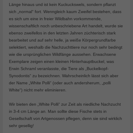
Länge hinaus und ist kein Kuckuckswels, sondern pflanzt
sich „normal“ fort. Wenngleich kaum Zweifel bestehen, dass
es sich um eine in freier Wildbahn vorkommende,
wissenschaftlich noch unbeschriebene Art handelt, wurde sie
ebenso zweifellos in den letzten Jahren züchterisch stark
bearbeitet und auf sehr helle, ja weiße Körpergrundfarbe
selektiert, weshalb die Nachzuchttiere nur noch sehr bedingt
wie die ursprünglichen Wildfänge aussehen. Erwachsene
Exemplare zeigen einen kleinen Hinterhauptbuckel, was
Erwin Schraml veranlasste, die Tiere als „Buckelkopf-
Synodontis“ zu bezeichnen. Wahrscheinlich lässt sich aber
der Name „White Polli“ (oder auch andersherum, „polli
White“) nicht mehr eliminieren.
Wir bieten den „White Polli“ zur Zeit als niedliche Nachzucht
in 3-4 cm Länge an. Man sollte diese Fische stets in
Gesellschaft von Artgenossen pflegen, denn sie sind wirklich
sehr gesellig!