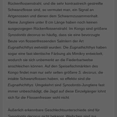
Rückenflossenstrahl, und die sehr kontrastreich gestreifte
Schwanzflosse sind, so vermutet man, ein Signal an
Artgenossen und dienen dem Schwarmzusammenhalt.
Kleine Jungtiere unter 8 cm Länge haben noch keinen
ausgezogegen Rückenflossenstrahl. Im Kongo sind größere
Synodontis decorus
so häufig, dass sie eine bevorzugte
Beute von flossenfressenden Salmlern der Art
Eugnathichthys eetveldii
wurden. Die
Eugnathichthys
haben
sogar eine fast identische Färbung als Mimikry entwickelt,
wodurch sie sich unbemerkt an die Fiederbartwelse
anschleichen können. Auf den Speisefischmärkten des
Kongo findet man nur sehr selten größere
S. decorus
, die
intakte Schwanzflossen haben, so effektiv sind die
Eugnathichthys
. Umgekehrt sind
Synodontis
-Jungtiere fast
immer unbeschädigt, die Jagd auf diese Einzelgänger lohnt
sich für die Flossenfresser wohl nicht.
Äußerlich erkennbare Geschlechtsunterschiede sind für
Synodontis decorus
nicht bekannt, Weibchen sind zur