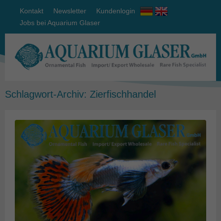
Kontakt
Newsletter
Kundenlogin
Jobs bei Aquarium Glaser
Schlagwort-Archiv:
Zierfischhandel