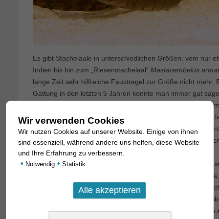
Es gibt Stachelaale in unterschiedlichen Größen: vom nur 
Indien bis hin zum „Riesenstachelaal“
Mastacembelus arma
lange Zeit sehr hilfreiche Faustregel zur Größe nicht mehr.
Gattung in den letzten 5 Jahren konnte man immer gut sagen
abgesetzter Schwanzflosse bleiben klein, bei solchen mit 
muss man aufpassen, die können und einen halben Meter l
Wir verwenden Cookies
man kleinbleibende Arten der letzten Gruppe ebenso wie gro
Wir nutzen Cookies auf unserer Website. Einige von ihnen
beschriebenen
Macrognathus kris
von Borneo, der gut 40 c
sind essenziell, während andere uns helfen, diese Website
und Ihre Erfahrung zu verbessern.
•
•
Macrognathus maculatus
hat eine umlaufende Flosse und s
Notwendig
Statistik
Meldungen aus anderen Teilen Südostasiens (Kambodscha, 
ähnliche andere Arten. Größenmäßig liegt die Art im Mittelfel
differenziert (Männchen sind deutlich schlanker als die Weib
findet man Größenangaben bis 28 cm. Die farblich variable A