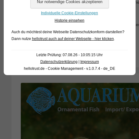
sehr friedlich. Nur ganz kleine Fische sollte man nicht mit 
oder lang im Magen der Stachelaale enden.
Individuelle Cookie-Einstellungen
Historie einsehen
Für unsere Kunden: die Tiere haben Code 425253 auf unserer
ausschließlich den Großhandel beliefern.
Auch du möchtest deine Webseite Datenschutzkonform darstellen?
Dann nutze
hellotrust auch auf deiner Webseite - hier klicken
.
Text & Photos: Frank Schäfer
Letzte Prüfung: 07.08.26 - 10:05:15 Uhr
Datenschutzerklärung
|
Impressum
hellotrust.de - Cookie Management - v.1.0.7.4 - de_DE