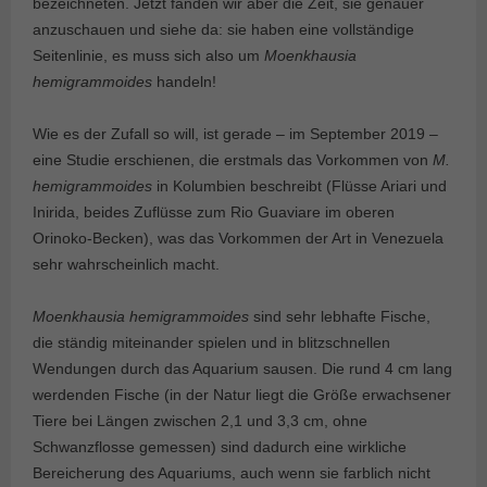
bezeichneten. Jetzt fanden wir aber die Zeit, sie genauer
anzuschauen und siehe da: sie haben eine vollständige
Seitenlinie, es muss sich also um
Moenkhausia
hemigrammoides
handeln!
Wie es der Zufall so will, ist gerade – im September 2019 –
eine Studie erschienen, die erstmals das Vorkommen von
M.
hemigrammoides
in Kolumbien beschreibt (Flüsse Ariari und
Inirida, beides Zuflüsse zum Rio Guaviare im oberen
Orinoko-Becken), was das Vorkommen der Art in Venezuela
sehr wahrscheinlich macht.
Moenkhausia hemigrammoides
sind sehr lebhafte Fische,
die ständig miteinander spielen und in blitzschnellen
Wendungen durch das Aquarium sausen. Die rund 4 cm lang
werdenden Fische (in der Natur liegt die Größe erwachsener
Tiere bei Längen zwischen 2,1 und 3,3 cm, ohne
Schwanzflosse gemessen) sind dadurch eine wirkliche
Bereicherung des Aquariums, auch wenn sie farblich nicht