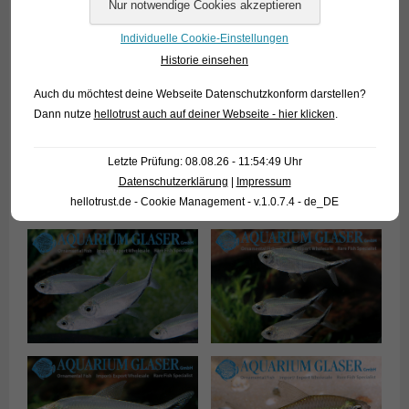
Dieser Salmler stammt ursprünglich aus Brasilien (Rio Sao
Francisco und Itapicuru) und wird etwa 7 cm lang. Wir
Individuelle Cookie-Einstellungen
können deutsche Nachzuchten des attraktiven
Historie einsehen
Schwarmfisches anbieten.
Auch du möchtest deine Webseite Datenschutzkonform darstellen?
Dann nutze
hellotrust auch auf deiner Webseite - hier klicken
.
Letzte Prüfung: 08.08.26 - 11:54:49 Uhr
Datenschutzerklärung
|
Impressum
hellotrust.de - Cookie Management - v.1.0.7.4 - de_DE