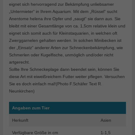
eignet sich hervorragend zur Bekämpfung unliebsamer
„Untermieter“ in Ihrem Aquarium. Mit dem „Rüssel“ sucht
Anentome helena ihre Opfer und „saugt“ sie dann aus. Sie
bleibt mit einer Gesamtlänge von ca. 1,5cm relative klein und
eignet sich somit auch für Kleinstaquarien, in welchen oft
Zwerggarnelen gehalten werden. In solchen Minibecken ist
der „Einsatz“ anderer Arten zur Schneckenbekämpfung, wie
Schmerlen oder Kugelfische, unmöglich und/oder nicht
artgerecht.
Sollte Ihre Schneckeplage dann beendet sein, können Sie
diese Art mit eiweißreichem Futter weiter pflegen. Versuchen
Sie es doch einfach mal!(Photo F.Schäfer Text R.
Neunkirchen)
Angaben zum Tier
Herkunft
Asien
Verfügbare Größe in cm
1-1,5