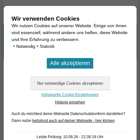
Wir verwenden Cookies
Wir nutzen Cookies auf unserer Website. Einige von ihnen
Wonach suchen Sie?
sind essenziell, während andere uns helfen, diese Website
und Ihre Erfahrung zu verbessern.
•
•
Notwendig
Statistik
Suchen
nach:
01. Rochen
02. Lebende Fossilien
Individuelle Cookie-Einstellungen
Historie einsehen
03. Knochenzüngler
Auch du möchtest deine Webseite Datenschutzkonform darstellen?
04. Tarpune
Dann nutze
hellotrust auch auf deiner Webseite - hier klicken
.
05. Aalartige
Letzte Prüfung: 10.08.26 - 22:38:19 Uhr
06. Heringsverwandte