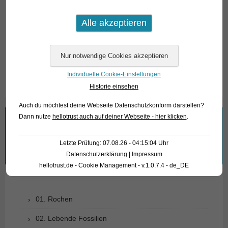
Lexikon: Clibanarius: lateinische Bezeichnung für einen
schwer gepanzerten Reiterkrieger. africanus: bedeutet „aus
Afrika stammend“.
Text & Photos: Frank Schäfer
Individuelle Cookie-Einstellungen
Historie einsehen
Auch du möchtest deine Webseite Datenschutzkonform darstellen?
Dann nutze
hellotrust auch auf deiner Webseite - hier klicken
.
Wonach suchen Sie?
Letzte Prüfung: 07.08.26 - 04:15:04 Uhr
Suchen
Datenschutzerklärung
|
Impressum
nach:
hellotrust.de - Cookie Management - v.1.0.7.4 - de_DE
01. Rochen
02. Lebende Fossilien