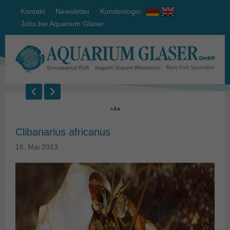
Kontakt
Newsletter
Kundenlogin
Jobs bei Aquarium Glaser
Clibanarius africanus
16. Mai 2013