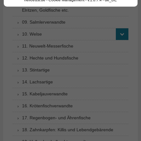
hellotrust.de - Cookie Management - v.1.0.7.4 - de_DE
08. Karpfenfischverwandte (2): Barben, Bärblinge,
Elritzen, Goldfische etc.
09. Salmlerverwandte
10. Welse
11. Neuwelt-Messerfische
12. Hechte und Hundsfische
13. Stintartige
14. Lachsartige
15. Kabeljauverwandte
16. Krötenfischverwandte
17. Regenbogen- und Ährenfische
18. Zahnkarpfen: Killis und Lebendgebärende