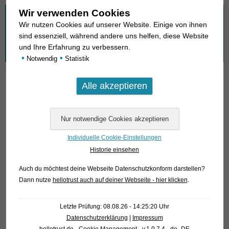
Wir verwenden Cookies
Wonach suchen Sie?
Wir nutzen Cookies auf unserer Website. Einige von ihnen
sind essenziell, während andere uns helfen, diese Website
Suchen
und Ihre Erfahrung zu verbessern.
nach:
•
•
Notwendig
Statistik
01. Rochen
02. Lebende Fossilien
03. Knochenzüngler
Individuelle Cookie-Einstellungen
Historie einsehen
04. Tarpune
Auch du möchtest deine Webseite Datenschutzkonform darstellen?
05. Aalartige
Dann nutze
hellotrust auch auf deiner Webseite - hier klicken
.
06. Heringsverwandte
Letzte Prüfung: 08.08.26 - 14:25:20 Uhr
07. Karpfenfischverwandte (1): Schmerlen
Datenschutzerklärung
|
Impressum