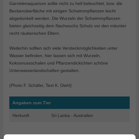
Garnelenaquarium sollte nicht zu hell beleuchtet, bzw. die
Beckenoberfläche mit einigen Schwimmpflanzen leicht
abgedunkelt werden. Die Wurzeln der Schwimmpflanzen
bieten gleichzeitig dem Nachwuchs Schutz vor den mitunter
recht räuberischen Eltern.
Weiterhin sollten sich viele Versteckmöglichkeiten unter
Wasser befinden, hier lassen sich mit Wurzeln,
Kokosnussschalen und Pflanzendickichten schöne
Unterwasserlandschaften gestalten.
(Photo F. Schäfer, Text K. Diehl)
Angaben zum Tier
Herkunft
Sri Lanka - Australien