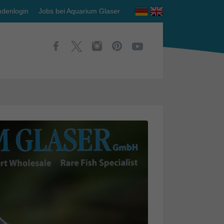
denlogin
Jobs bei Aquarium Glaser