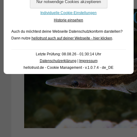
Individuelle Cookie-Einstellungen
Historie einsehen
Auch du möchtest deine Webseite Datenschutzkonform darstellen?
Dann nutze
hellotrust auch auf deiner Webseite - hier klicken
.
Letzte Prüfung: 08.08.26 - 01:30:14 Uhr
Datenschutzerklärung
|
Impressum
hellotrust.de - Cookie Management - v.1.0.7.4 - de_DE