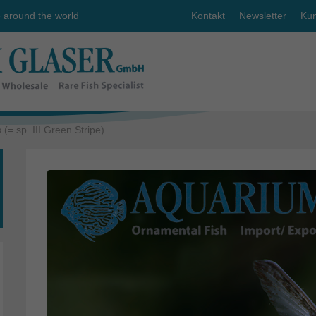
e around the world
Kontakt
Newsletter
Kun
(= sp. III Green Stripe)