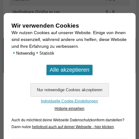
Verfügbare Größe in cm
5 - 6
Wir verwenden Cookies
Wir nutzen Cookies auf unserer Website. Einige von ihnen
sind essenziell, während andere uns helfen, diese Website
und Ihre Erfahrung zu verbessern.
Wonach suchen Sie?
•
•
Notwendig
Statistik
Suchen
nach:
01. Rochen
Individuelle Cookie-Einstellungen
02. Lebende Fossilien
Historie einsehen
03. Knochenzüngler
Auch du möchtest deine Webseite Datenschutzkonform darstellen?
Dann nutze
hellotrust auch auf deiner Webseite - hier klicken
.
04. Tarpune