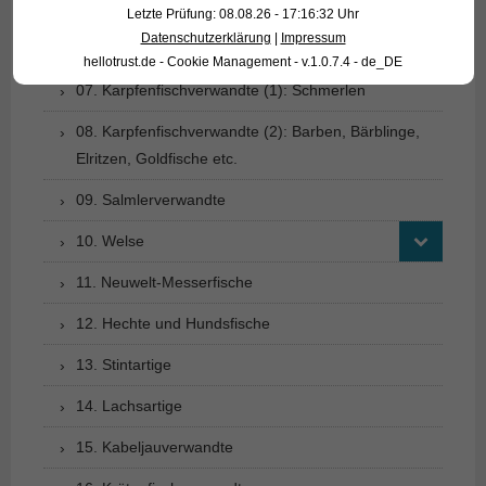
05. Aalartige
Letzte Prüfung: 08.08.26 - 17:16:32 Uhr
Datenschutzerklärung
|
Impressum
06. Heringsverwandte
hellotrust.de - Cookie Management - v.1.0.7.4 - de_DE
07. Karpfenfischverwandte (1): Schmerlen
08. Karpfenfischverwandte (2): Barben, Bärblinge,
Elritzen, Goldfische etc.
09. Salmlerverwandte
10. Welse
11. Neuwelt-Messerfische
12. Hechte und Hundsfische
13. Stintartige
14. Lachsartige
15. Kabeljauverwandte