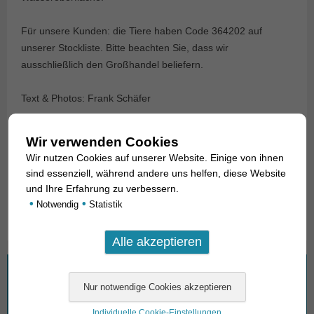
Für unsere Kunden: die Tiere haben Code 364202 auf
unserer Stockliste. Bitte beachten Sie, dass wir
ausschließlich den Großhandel beliefern.
Text & Photos: Frank Schäfer
Angaben zum Tier
Wir verwenden Cookies
Wir nutzen Cookies auf unserer Website. Einige von ihnen
Herkunft
Indien / India
sind essenziell, während andere uns helfen, diese Website
und Ihre Erfahrung zu verbessern.
Verfügbare Größe in cm
8-10
•
•
Notwendig
Statistik
Wonach suchen Sie?
Suchen
Individuelle Cookie-Einstellungen