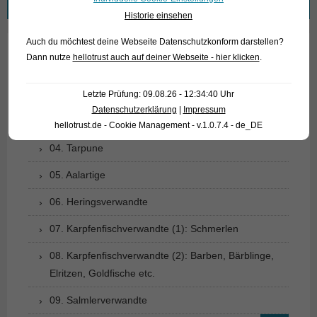
nach:
Historie einsehen
Auch du möchtest deine Webseite Datenschutzkonform darstellen?
Dann nutze
hellotrust auch auf deiner Webseite - hier klicken
.
01. Rochen
02. Lebende Fossilien
Letzte Prüfung: 09.08.26 - 12:34:40 Uhr
Datenschutzerklärung
|
Impressum
03. Knochenzüngler
hellotrust.de - Cookie Management - v.1.0.7.4 - de_DE
04. Tarpune
05. Aalartige
06. Heringsverwandte
07. Karpfenfischverwandte (1): Schmerlen
08. Karpfenfischverwandte (2): Barben, Bärblinge,
Elritzen, Goldfische etc.
09. Salmlerverwandte