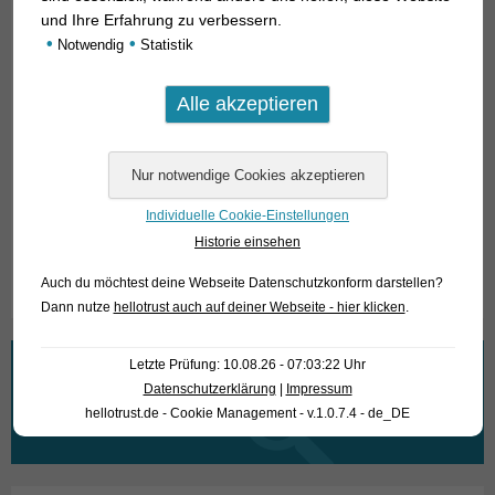
Handel sind, liegt wohl darin, dass sie deutlich weniger Eier
und Ihre Erfahrung zu verbessern.
•
•
pro Gelege (ca. 60) bingen, als der gewöhnlichen „Aquarien-
Notwendig
Statistik
Antennenwels“ (bis 200).
Für unsere Kunden: die Tiere haben Code 26480-LDA 016-0
(3 cm) und 26480-LDA 016-1 (4-5 cm) auf unserer Stockliste.
Bitte beachten Sie, dass wir ausschließlich den Großhandel
beliefern.
Individuelle Cookie-Einstellungen
Historie einsehen
Text & Photos: Frank Schäfer
Auch du möchtest deine Webseite Datenschutzkonform darstellen?
Dann nutze
hellotrust auch auf deiner Webseite - hier klicken
.
Letzte Prüfung: 10.08.26 - 07:03:22 Uhr
Wonach suchen Sie?
Datenschutzerklärung
|
Impressum
hellotrust.de - Cookie Management - v.1.0.7.4 - de_DE
Suchen
nach: