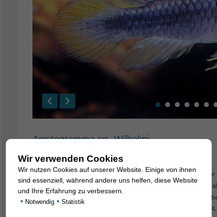
Apistogramma sp. Wilhelmi
2. März 2022
Wir verwenden Cookies
Wir nutzen Cookies auf unserer Website. Einige von ihnen
Vor über 20 Jahren (1999) brachte Mario Wilhelm von einer 
sind essenziell, während andere uns helfen, diese Website
wunderschönen Zwergcichliden vom Rio Abacaxis mit. Ein a
und Ihre Erfahrung zu verbessern.
Wilhelmi ist darum auch
A
. sp. Abacaxis. Dieser Fluss, ein 
•
•
Notwendig
Statistik
Einzug des Rio Madeira. Wissenschaftlich beschrieben ist
A