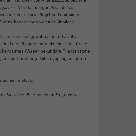
reichen Varianten von
A. agassizii, A. gephyra
agassizii
. Von den übrigen Arten dieses
s wesentlich breitere Längsband und einen
Wilhelmi haben einen violetten Kinnfleck.
it, um sich einzugewöhnen und die volle
duld des Pflegers mehr als reichlich. Für die
: keimarmes Wasser, sekundäre Pflanzenstoffe
gsreiche Ernährung. Mit so gepflegten Tieren
arsches im Stock.
 Stockliste. Bitte beachten Sie, dass wir