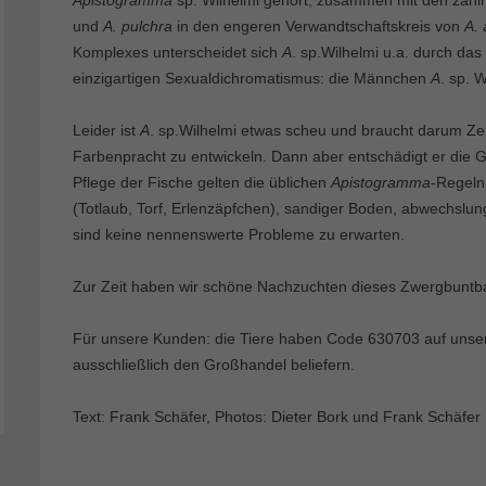
Apistogramma
sp. Wilhelmi gehört, zusammen mit den zahl
und
A. pulchra
in den engeren Verwandtschaftskreis von
A. 
Komplexes unterscheidet sich
A
. sp.Wilhelmi u.a. durch da
einzigartigen Sexualdichromatismus: die Männchen
A
. sp. 
Leider ist
A
. sp.Wilhelmi etwas scheu und braucht darum Ze
Farbenpracht zu entwickeln. Dann aber entschädigt er die Ge
Pflege der Fische gelten die üblichen
Apistogramma
-Regeln
(Totlaub, Torf, Erlenzäpfchen), sandiger Boden, abwechslun
sind keine nennenswerte Probleme zu erwarten.
Zur Zeit haben wir schöne Nachzuchten dieses Zwergbuntb
Für unsere Kunden: die Tiere haben Code 630703 auf unserer
ausschließlich den Großhandel beliefern.
Text: Frank Schäfer, Photos: Dieter Bork und Frank Schäfer