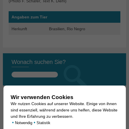
(Photo F. Schäfer, Text K. Diehl)
Angaben zum Tier
Herkunft
Brasilien, Rio Negro
Wonach suchen Sie?
Suchen
nach:
Wir verwenden Cookies
Wir nutzen Cookies auf unserer Website. Einige von ihnen
01. Rochen
sind essenziell, während andere uns helfen, diese Website
02. Lebende Fossilien
und Ihre Erfahrung zu verbessern.
•
•
Notwendig
Statistik
03. Knochenzüngler