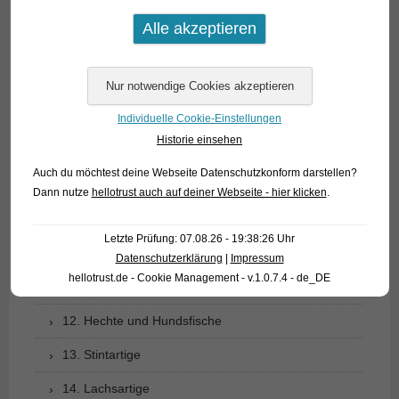
04. Tarpune
05. Aalartige
06. Heringsverwandte
Individuelle Cookie-Einstellungen
07. Karpfenfischverwandte (1): Schmerlen
Historie einsehen
08. Karpfenfischverwandte (2): Barben, Bärblinge,
Auch du möchtest deine Webseite Datenschutzkonform darstellen?
Elritzen, Goldfische etc.
Dann nutze
hellotrust auch auf deiner Webseite - hier klicken
.
09. Salmlerverwandte
Letzte Prüfung: 07.08.26 - 19:38:26 Uhr
10. Welse
Datenschutzerklärung
|
Impressum
hellotrust.de - Cookie Management - v.1.0.7.4 - de_DE
11. Neuwelt-Messerfische
12. Hechte und Hundsfische
13. Stintartige
14. Lachsartige