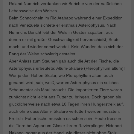
Roland Numrich verdanken wir Berichte von der natürlichen
Lebensweise des Welses.
Beim Schnorcheln im Rio Atabapo während einer Expedition
nach Venezuela sichtete er erstmals Asterophysus. Nach
Numrichs Bericht lebt der Wels in Gesteinsspalten, aus
denen er mit großer Geschwindigkeit hervorschießt, Beute
macht und wieder verschwindet. Kein Wunder, dass sich der
Fang der Welse schwierig gestaltet!
Aber Anlass zum Staunen gab auch die Art der Fische, die
Asterophysus erbeutete: Altum-Skalare (Pterophyllum altum)!
Wer je den Hohen Skalar, wie Pterophyllum altum auch
genannt wird, sah, weiß, warum Asterophysus ein solches
Scheunentor als Maul braucht. Die importierten Tiere waren
zunächst nicht leicht ans Futter zu bringen. Doch gaben sie
glücklicherweise nach etwa 10 Tagen ihren Hungerstreik auf,
auch ohne dass Altum- Skalare verfüttert werden mussten.
Freilich: Futterfische mussten es schon sein. Heute fressen
die Tiere bei Aquarium Glaser ihrem Revierpfleger, Hidenori
Nakano, sogar aus der Hand, wie dieser nicht ohne Stolz