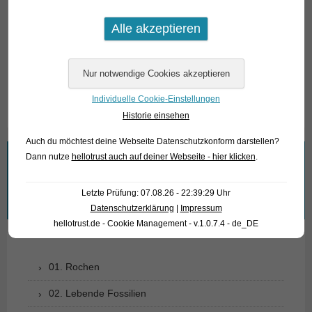
Angaben zum Tier
Herkunft
Venezuela
Verfügbare Größe in cm
5-7
Individuelle Cookie-Einstellungen
Historie einsehen
Auch du möchtest deine Webseite Datenschutzkonform darstellen?
Dann nutze
hellotrust auch auf deiner Webseite - hier klicken
.
Wonach suchen Sie?
Letzte Prüfung: 07.08.26 - 22:39:29 Uhr
Suchen
Datenschutzerklärung
|
Impressum
nach:
hellotrust.de - Cookie Management - v.1.0.7.4 - de_DE
01. Rochen
02. Lebende Fossilien