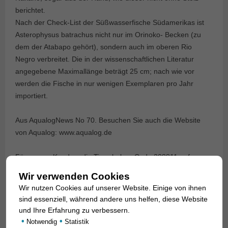
berichtet.
Nach der Check-List der Süßwasserfische Südamerikas ist
Asterophysus batrachus nicht nur im Orinoko- Becken (zu
dem der Atabapo gehört), sondern auch im oberen Rio
Negro verbreitet. Die in der wissenschaftlichen Literatur
angegebene Maximallänge beträgt 25 cm; nach wie vor
werden die Fische in nur wenigen Exemplaren pro Jahr
importiert.
Aus AqualogNews No 70. Besuchen Sie auch die Website
von Aqualog: www.aqualog.de
Für unsere Kunden: die Tiere haben Code 208811 auf
unserer Stockliste. Bitte beachten Sie, dass wir
Wir verwenden Cookies
ausschließlich den Großhandel beliefern. Nur in begrenzter
Wir nutzen Cookies auf unserer Website. Einige von ihnen
Stückzahl lieferbar!
sind essenziell, während andere uns helfen, diese Website
und Ihre Erfahrung zu verbessern.
Text & Photos: Frank Schäfer
•
•
Notwendig
Statistik