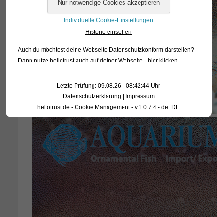
Individuelle Cookie-Einstellungen
Historie einsehen
Auch du möchtest deine Webseite Datenschutzkonform darstellen?
Dann nutze
hellotrust auch auf deiner Webseite - hier klicken
.
Letzte Prüfung: 09.08.26 - 08:42:44 Uhr
Datenschutzerklärung
|
Impressum
hellotrust.de - Cookie Management - v.1.0.7.4 - de_DE