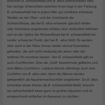
zwischen
B. schwanefeldii
und
B. altus
unterschieden wird.
Der einzige Unterschied zwischen ihnen liegt in der Färbung.
B. schwanefeldii
hat in jedem Alter gut sichtbare schwarze
Streifen an der Ober- und der Unterkante der
Schwanzflosse, die bei B. altus entweder gänzlich fehlen
oder höchstens angedeutet sichtbar sind. Außerdem befindet
sich an der Spitze der Rückenflosse bei
B. schwanefeldii
ein
runder schwarzer Punkt, der bei
B.
altus
fehlt. Es werden
aber auch in der Natur immer wieder einmal Exemplare
gefunden, die sich nicht eindeutig der einen oder der
anderen Art zuordnen lassen. Von
B. schwanefeldii
gibt es
auch Zuchtformen. Eine als „Gold“ bezeichnete gelbliche und
eine Albino-Zuchtform. Letztere könnte allerdings auch eine
Zuchtfirm von
B. altus
sein, denn die Albinos werden
gelegentlich als Aquariennachzuchten angeboten. Da
B. altus
scheinbar etwas kleiner als
B. schwanefeldii
bleibt, braucht
sie wahrscheinlich keine ganz so großen Aquarien und ist
entsprechend einfacher im Aquarium zu züchten.