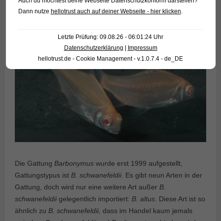
Auch du möchtest deine Webseite Datenschutzkonform darstellen?
Dann nutze
hellotrust auch auf deiner Webseite - hier klicken
.
Letzte Prüfung: 09.08.26 - 06:01:24 Uhr
Datenschutzerklärung
|
Impressum
hellotrust.de - Cookie Management - v.1.0.7.4 - de_DE
Die Gattung
Barbonymus
wurde erst 1999 aufgestellt,
Gattungstypus ist
B. schwanefeldii
. Es gibt neun Arten in der
Gattung, doch wird nur eine weitere Art außer
B.
schwanefeldii
gelegentlich importiert:
B. altus
. Diese Art ist so
ähnlich zu
B. schwanefeldii,
dass im Handel kaum jemals