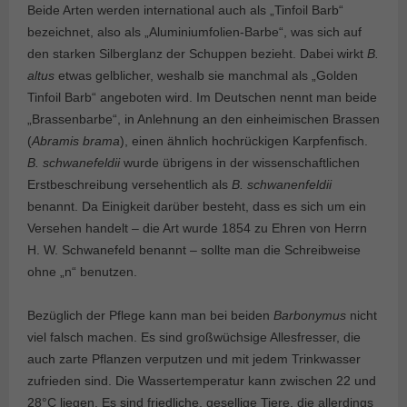
Beide Arten werden international auch als „Tinfoil Barb“
bezeichnet, also als „Aluminiumfolien-Barbe“, was sich auf
den starken Silberglanz der Schuppen bezieht. Dabei wirkt
B.
altus
etwas gelblicher, weshalb sie manchmal als „Golden
Tinfoil Barb“ angeboten wird. Im Deutschen nennt man beide
„Brassenbarbe“, in Anlehnung an den einheimischen Brassen
(
Abramis brama
), einen ähnlich hochrückigen Karpfenfisch.
B. schwanefeldii
wurde übrigens in der wissenschaftlichen
Erstbeschreibung versehentlich als
B. schwanenfeldii
benannt. Da Einigkeit darüber besteht, dass es sich um ein
Versehen handelt – die Art wurde 1854 zu Ehren von Herrn
H. W. Schwanefeld benannt – sollte man die Schreibweise
ohne „n“ benutzen.
Bezüglich der Pflege kann man bei beiden
Barbonymus
nicht
viel falsch machen. Es sind großwüchsige Allesfresser, die
auch zarte Pflanzen verputzen und mit jedem Trinkwasser
zufrieden sind. Die Wassertemperatur kann zwischen 22 und
28°C liegen. Es sind friedliche, gesellige Tiere, die allerdings