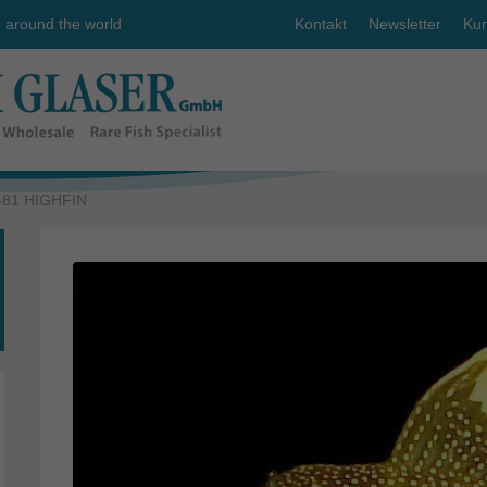
e around the world
Kontakt
Newsletter
Kun
L-81 HIGHFIN