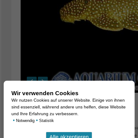
Wir verwenden Cookies
Wir nutzen Cookies auf unserer Website. Einige von ihnen
Baryancistrus sp. L-81 HIGHFIN
sind essenziell, während andere uns helfen, diese Website
und Ihre Erfahrung zu verbessern.
6. Juli 2007
•
•
Notwendig
Statistik
September 2003: Diese Woche erhielten wir aus Brasilien ein
HIGHFIN. Unser Lieferant hat uns diesen Fisch bereits ein