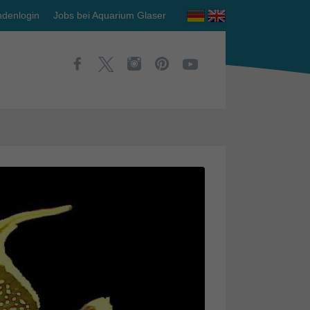
denlogin
Jobs bei Aquarium Glaser