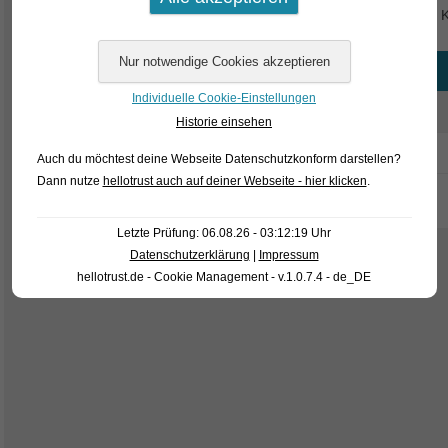
hat sich das Warten gelohnt…oder?(Photo F. Schäfer, Text K
Angaben zum Tier
Individuelle Cookie-Einstellungen
Herkunft
Brasilien
Historie einsehen
Name
Baryancistrus spec. L 81
Auch du möchtest deine Webseite Datenschutzkonform darstellen?
Dann nutze
hellotrust auch auf deiner Webseite - hier klicken
.
Letzte Prüfung: 06.08.26 - 03:12:19 Uhr
Datenschutzerklärung
|
Impressum
hellotrust.de - Cookie Management - v.1.0.7.4 - de_DE