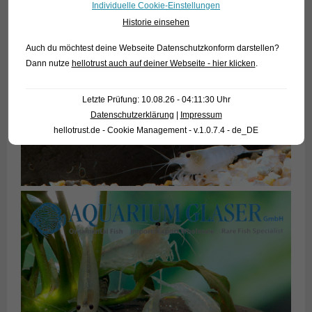
Individuelle Cookie-Einstellungen
Historie einsehen
Auch du möchtest deine Webseite Datenschutzkonform darstellen?
Dann nutze
hellotrust auch auf deiner Webseite - hier klicken
.
Letzte Prüfung: 10.08.26 - 04:11:30 Uhr
Datenschutzerklärung
|
Impressum
hellotrust.de - Cookie Management - v.1.0.7.4 - de_DE