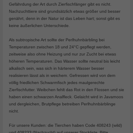
Gefährdung der Art durch Zierfischfänger gibt es nicht.
Nachzuchttiere sind grundsätzlich etwas größer und besser
genährt, denn in der Natur ist das Leben hart; sonst gibt es
keine äußerlichen Unterschiede.
Als subtropische Art sollte der Perlhuhnbärbling bei
Temperaturen zwischen 18 und 24°C gepflegt werden,
zeitweise also ohne Heizung und nur zur Zucht bei etwas
höheren Temperaturen. Das Wasser sollte neutral bis leicht
alkalisch sein, was sich in härterem Wasser besser
realisieren lässt als in weichem. Gefressen wird von dem
völlig friedlichen Schwarmfisch jedes maulgerechte
Zierfischfutter. Weibchen fehlt das Rot in den Flossen und sie
haben einen schwarzen Analfleck. Gelaicht wird in Javamoos
und dergleichen, Brutpflege betreiben Perlhuhnbärblinge
nicht.
Für unsere Kunden: die Tierchen haben Code 408243 (wild)
und 408233 (Nachzucht) auf unserer Stockliste. Bitte