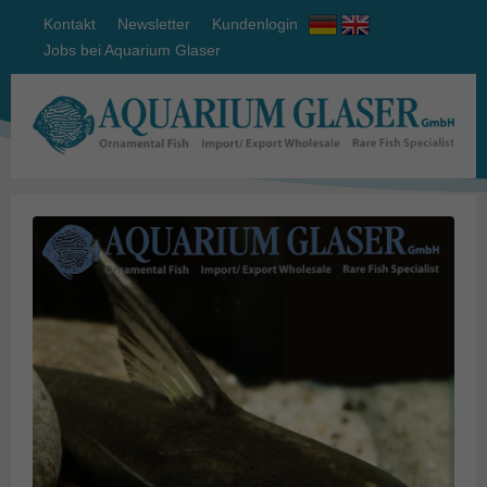
Kontakt
Newsletter
Kundenlogin
Jobs bei Aquarium Glaser