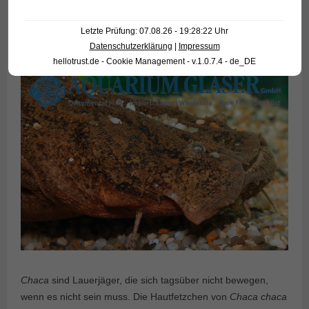
Letzte Prüfung: 07.08.26 - 19:28:22 Uhr
Datenschutzerklärung
|
Impressum
hellotrust.de - Cookie Management - v.1.0.7.4 - de_DE
Chaca
sind Lauerjäger, die sich tagsüber nicht bewegen,
wenn es nicht sein muss. Die Hautfetzchen von
Chaca chaca