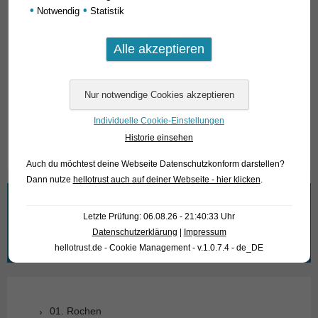
•
•
Notwendig
Statistik
Für unsere Kunden: die Tiere haben Code 409293 auf
unserer Stockliste. Bitte beachten Sie, dass wir
ausschließlich den Großhandel beliefern.
Individuelle Cookie-Einstellungen
Text & Photos: Frank Schäfer
Historie einsehen
Auch du möchtest deine Webseite Datenschutzkonform darstellen?
Dann nutze
hellotrust auch auf deiner Webseite - hier klicken
.
Wonach suchen Sie?
Letzte Prüfung: 06.08.26 - 21:40:33 Uhr
Datenschutzerklärung
|
Impressum
Suchen
hellotrust.de - Cookie Management - v.1.0.7.4 - de_DE
nach:
01. Rochen