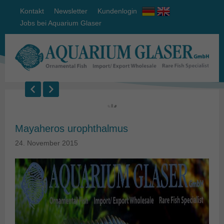
Kontakt
Newsletter
Kundenlogin
Jobs bei Aquarium Glaser
Mayaheros urophthalmus
24. November 2015