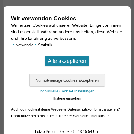
Die Art wird 25-30 cm lang und ist in ihrer Heimat Mexiko ein
beliebter Speisefisch. Die Aquarienpflege und Zucht sind
Wir verwenden Cookies
problemlos, allerdings brauchen diese Buntbarsche wirklich
Wir nutzen Cookies auf unserer Website. Einige von ihnen
große Aquarien, sonst ist nur die Haltung eines einzelnen
sind essenziell, während andere uns helfen, diese Website
Exemplares möglich; in zu kleinen Aquarien bringen sie jeden
und Ihre Erfahrung zu verbessern.
•
•
Mitbewohner, egal ob artgleich oder artfremd, um.
Notwendig
Statistik
Individuelle Cookie-Einstellungen
Historie einsehen
Auch du möchtest deine Webseite Datenschutzkonform darstellen?
Dann nutze
hellotrust auch auf deiner Webseite - hier klicken
.
Letzte Prüfung: 07.08.26 - 13:15:54 Uhr