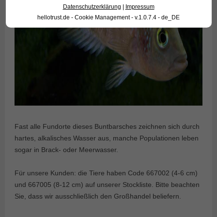
Datenschutzerklärung
|
Impressum
hellotrust.de - Cookie Management - v.1.0.7.4 - de_DE
Fast alle Fundorte dieses Buntbarsches zeichnen sich durch
hartes, alkalisches Wasser aus, manche Populationen leben
sogar in Brack- oder Meerwasser.
Für unsere Kunden: die Tiere haben Code 667002 (4-6 cm)
und 667005 (8-12 cm) auf unserer Stockliste. Bitte beachten
Sie, dass wir ausschließlich den Großhandel beliefern.