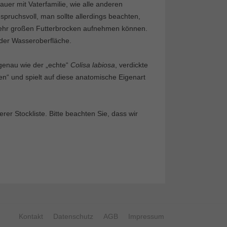
er mit Vaterfamilie, wie alle anderen
spruchsvoll, man sollte allerdings beachten,
ehr großen Futterbrocken aufnehmen können.
 der Wasseroberfläche.
genau wie der „echte“
Colisa labiosa
, verdickte
en“ und spielt auf diese anatomische Eigenart
r Stockliste. Bitte beachten Sie, dass wir
Kontakt
Datenschutz
AGB
Impressum