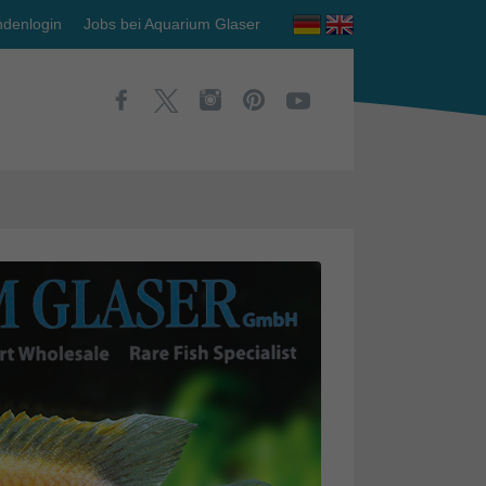
denlogin
Jobs bei Aquarium Glaser