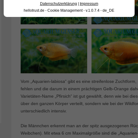
Datenschutzerklärung
|
Impressum
hellotrust.de - Cookie Management - v.1.0.7.4 - de_DE
Vom „Aquarien-labiosa“ gibt es eine streifenlose Zuchtform,
fehlen und die darum in einem prächtigen Gelb-Orange d
Varietäten-Name „Pfirsich“ ist gut gewählt, denn wie bei die
über den ganzen Körper verteilt, sondern wie bei der Wildf
unterschiedlich intensiv.
Die Männchen erkennt man an der spitz ausgezogenen Rüc
Weibchen). Mit etwa 6 cm Maximalgröße sind die „Aquarien-