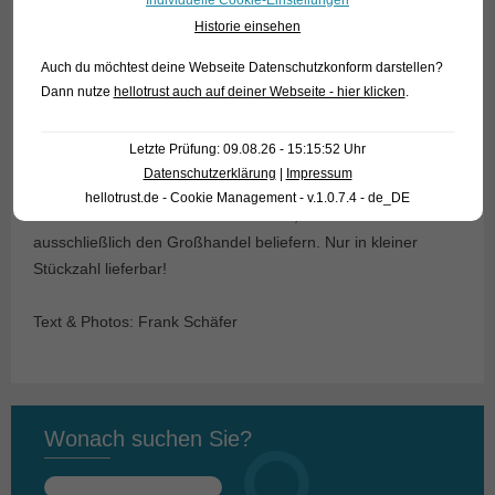
Individuelle Cookie-Einstellungen
Historie einsehen
Auch du möchtest deine Webseite Datenschutzkonform darstellen?
Dann nutze
hellotrust auch auf deiner Webseite - hier klicken
.
Letzte Prüfung: 09.08.26 - 15:15:52 Uhr
Datenschutzerklärung
|
Impressum
Für unsere Kunden: die Tiere haben Code 221762 auf
hellotrust.de - Cookie Management - v.1.0.7.4 - de_DE
unserer Stockliste. Bitte beachten Sie, dass wir
ausschließlich den Großhandel beliefern. Nur in kleiner
Stückzahl lieferbar!
Text & Photos: Frank Schäfer
Wonach suchen Sie?
Suchen