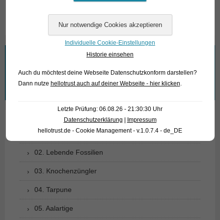
Text & Photos: Frank Schäfer
Individuelle Cookie-Einstellungen
Historie einsehen
Wonach suchen Sie?
Auch du möchtest deine Webseite Datenschutzkonform darstellen?
Suchen
Dann nutze
hellotrust auch auf deiner Webseite - hier klicken
.
nach:
Letzte Prüfung: 06.08.26 - 21:30:30 Uhr
Datenschutzerklärung
|
Impressum
hellotrust.de - Cookie Management - v.1.0.7.4 - de_DE
01. Rochen
02. Lebende Fossilien
03. Knochenzüngler
04. Tarpune
05. Aalartige