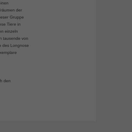
einen
 Träumen der
dieser Gruppe
ese Tiere in
en einzeln
an tausende von
re des Longnose
Exemplare
ch den