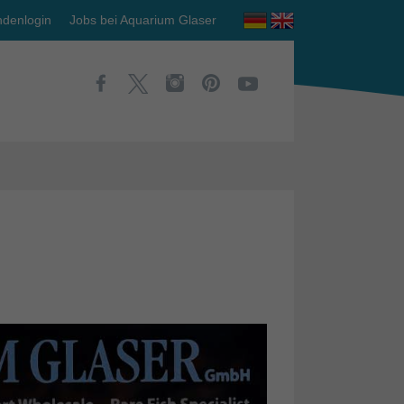
denlogin
Jobs bei Aquarium Glaser