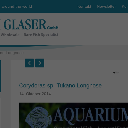
e around the world
Kontakt
Newsletter
Kun
ano Longnose
Corydoras sp. Tukano Longnose
14. Oktober 2014