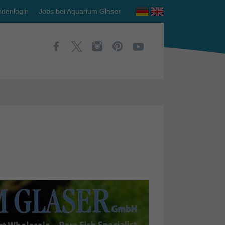
denlogin
Jobs bei Aquarium Glaser