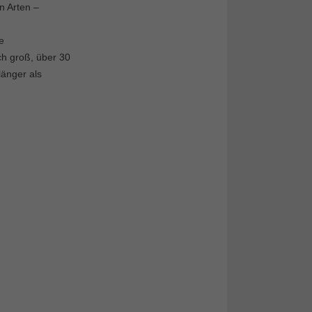
n Arten –
e
h groß, über 30
länger als