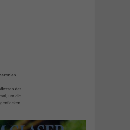
Amazonien
nflossen der
mal, um die
ugenflecken