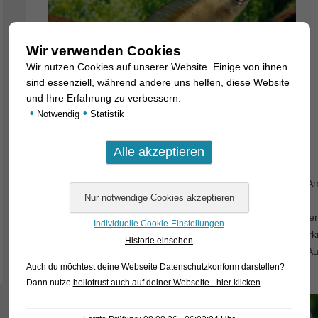
Wir verwenden Cookies
Wir nutzen Cookies auf unserer Website. Einige von ihnen
sind essenziell, während andere uns helfen, diese Website
und Ihre Erfahrung zu verbessern.
•
•
Notwendig
Statistik
Zu
letzteren gehört Crenicichla regani. Die Art ist sehr weit in 
verbreitet und hat viele Standortvarianten ausgebildet. Die
wesentlichsten Farbunterschiede betreffen dabei die Rücke
Individuelle Cookie-Einstellungen
Weibchen. Die Rückenflosse ist zugleich das sicherste Merk
Historie einsehen
Geschlechter zu unterscheiden. Nur die Weibchen haben A
Auch du möchtest deine Webseite Datenschutzkonform darstellen?
(Ocelli) in der Dorsale.
Dann nutze
hellotrust auch auf deiner Webseite - hier klicken
.