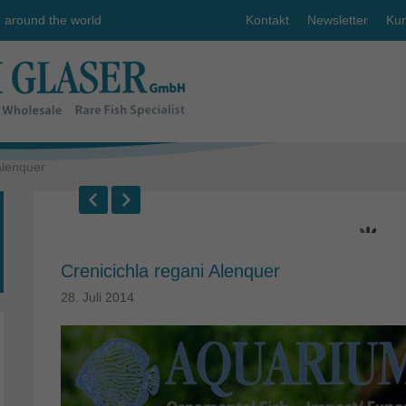
e around the world
Kontakt
Newsletter
Kun
Alenquer
Crenicichla regani Alenquer
28. Juli 2014