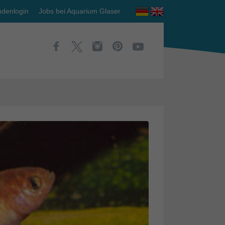
denlogin
Jobs bei Aquarium Glaser