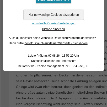
Individuelle Cookie-Einstellungen
Historie einsehen
Auch du möchtest deine Webseite Datenschutzkonform darstellen?
Im Schatten von Dario dario fristet Dario hysginon leider m
Dann nutze
hellotrust auch auf deiner Webseite - hier klicken
.
denn revierbildende Männchen von Dario hysginon können d
Sicherlich fehlen dieser Art die bläulichen Farbelemente, d
Letzte Prüfung: 07.08.26 - 13:56:20 Uhr
bieten. Leider zeigt Dario hysginon seine schönste Färbung
Datenschutzerklärung
|
Impressum
Fachhandel meist etwas unter. Wie alle anderen Badidae sind
hellotrust.de - Cookie Management - v.1.0.7.4 - de_DE
Lebendfutter ihr absoluter Favorit, an Frostfutter wird gena
ignoriert. In pflanzenreichen Becken, in denen es so manch
sein Revier abstecken, seine schönste Färbung anlegen und
Gelege wird zwar nicht betreut, doch geniest es den indire
ohne großes zutun einige Jungfische im elterlichen Becken h
Fische dies zulassen. Da D. hysginon nur in Ausnahmefällen
eine Vergesellschaftung wohl überlegt sein. (Text & Photo: