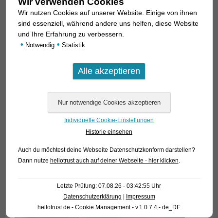
Wir verwenden Cookies
Wir nutzen Cookies auf unserer Website. Einige von ihnen
Für unsere Kunden: die Tiere haben Code 628733 auf
sind essenziell, während andere uns helfen, diese Website
unserer Stockliste. Bitte beachten Sie, dass wir
und Ihre Erfahrung zu verbessern.
ausschließlich den Großhandel beliefern.
•
•
Notwendig
Statistik
Individuelle Cookie-Einstellungen
Historie einsehen
Auch du möchtest deine Webseite Datenschutzkonform darstellen?
Dann nutze
hellotrust auch auf deiner Webseite - hier klicken
.
Letzte Prüfung: 07.08.26 - 03:42:55 Uhr
Datenschutzerklärung
|
Impressum
hellotrust.de - Cookie Management - v.1.0.7.4 - de_DE