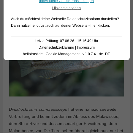
Individuelle Cookie-Einstellungen
Historie einsehen
Auch du möchtest deine Webseite Datenschutzkonform darstellen?
Dann nutze
hellotrust auch auf deiner Webseite - hier klicken
.
Letzte Prüfung: 07.08.26 - 15:16:49 Uhr
Datenschutzerklärung
|
Impressum
hellotrust.de - Cookie Management - v.1.0.7.4 - de_DE
Dimidiochromis compressiceps
hat eine nahezu seeweite
Verbreitung und kommt zudem im Abfluss des Malawisees,
dem Shire River und dessen seeartiger Erweiterung, dem
Malombesee, vor. Die Tiere sehen überall gleich aus, nur bei