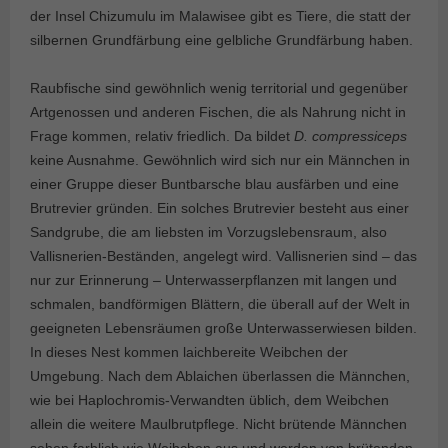
der Insel Chizumulu im Malawisee gibt es Tiere, die statt der
silbernen Grundfärbung eine gelbliche Grundfärbung haben.
Raubfische sind gewöhnlich wenig territorial und gegenüber
Artgenossen und anderen Fischen, die als Nahrung nicht in
Frage kommen, relativ friedlich. Da bildet
D. compressiceps
keine Ausnahme. Gewöhnlich wird sich nur ein Männchen in
einer Gruppe dieser Buntbarsche blau ausfärben und eine
Brutrevier gründen. Ein solches Brutrevier besteht aus einer
Sandgrube, die am liebsten im Vorzugslebensraum, also
Vallisnerien-Beständen, angelegt wird. Vallisnerien sind – das
nur zur Erinnerung – Unterwasserpflanzen mit langen und
schmalen, bandförmigen Blättern, die überall auf der Welt in
geeigneten Lebensräumen große Unterwasserwiesen bilden.
In dieses Nest kommen laichbereite Weibchen der
Umgebung. Nach dem Ablaichen überlassen die Männchen,
wie bei Haplochromis-Verwandten üblich, dem Weibchen
allein die weitere Maulbrutpflege. Nicht brütende Männchen
sehen farblich wie Weibchen aus und werden von brütenden