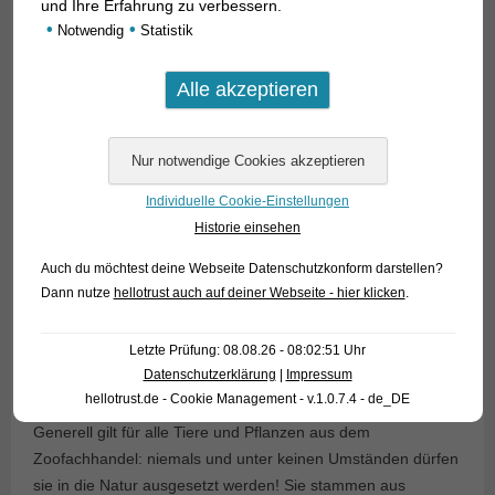
und Ihre Erfahrung zu verbessern.
Bitterlinge darf man aber Muscheln niemals in die freie Natur
•
•
Notwendig
Statistik
aussetzen, denn im Handel befinden sich auch zahlreiche
ausländische Muschelarten, die in unserer heimischen Natur
schweren Schaden anrichten können.
Individuelle Cookie-Einstellungen
Historie einsehen
Auch du möchtest deine Webseite Datenschutzkonform darstellen?
Dann nutze
hellotrust auch auf deiner Webseite - hier klicken
.
Letzte Prüfung: 08.08.26 - 08:02:51 Uhr
Datenschutzerklärung
|
Impressum
hellotrust.de - Cookie Management - v.1.0.7.4 - de_DE
Generell gilt für alle Tiere und Pflanzen aus dem
Zoofachhandel: niemals und unter keinen Umständen dürfen
sie in die Natur ausgesetzt werden! Sie stammen aus