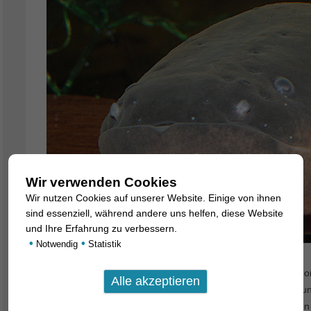
Wir verwenden Cookies
Wir nutzen Cookies auf unserer Website. Einige von ihnen
sind essenziell, während andere uns helfen, diese Website
und Ihre Erfahrung zu verbessern.
•
•
Notwendig
Statistik
Aus Peru haben wir ganz wunderbare Zitteraale, Electrophor
Die drei Exemplare sind untereinander auffallend friedlich 
Zitteraalen aus Peru üblich, weisen die Fische helle Flecken