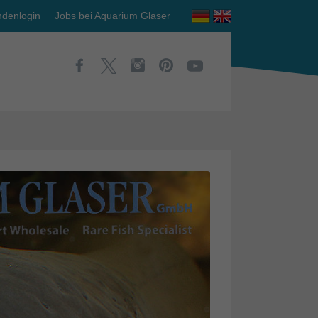
denlogin
Jobs bei Aquarium Glaser