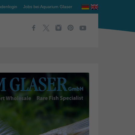
denlogin
Jobs bei Aquarium Glaser