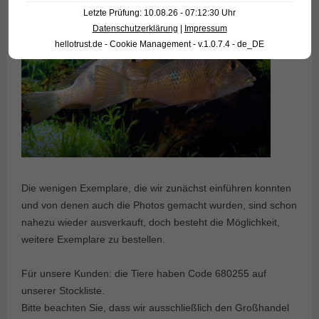
Letzte Prüfung: 10.08.26 - 07:12:30 Uhr
Datenschutzerklärung
|
Impressum
hellotrust.de - Cookie Management - v.1.0.7.4 - de_DE
Die wenigen Exemplare, die wir zunächst einführen konnten
und von denen auch die Photos gemacht wurden, sind schon
nahezu wieder ausverkauft, doch besteht die Möglichkeit,
weitere Exemplare zu bestellen.
Für unsere Kunden: die Tiere haben Code 680255 auf
unserer Stockliste.
Bitte beachten Sie, dass wir ausschließlich den Großhandel