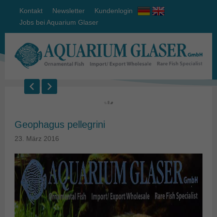
Kontakt
Newsletter
Kundenlogin
Jobs bei Aquarium Glaser
Geophagus pellegrini
23. März 2016