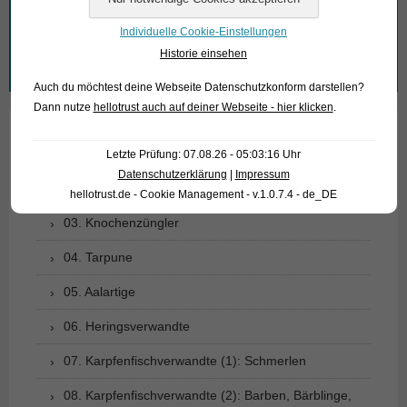
Wonach suchen Sie?
Individuelle Cookie-Einstellungen
Historie einsehen
Suchen
nach:
Auch du möchtest deine Webseite Datenschutzkonform darstellen?
Dann nutze
hellotrust auch auf deiner Webseite - hier klicken
.
01. Rochen
Letzte Prüfung: 07.08.26 - 05:03:16 Uhr
Datenschutzerklärung
|
Impressum
02. Lebende Fossilien
hellotrust.de - Cookie Management - v.1.0.7.4 - de_DE
03. Knochenzüngler
04. Tarpune
05. Aalartige
06. Heringsverwandte
07. Karpfenfischverwandte (1): Schmerlen
08. Karpfenfischverwandte (2): Barben, Bärblinge,