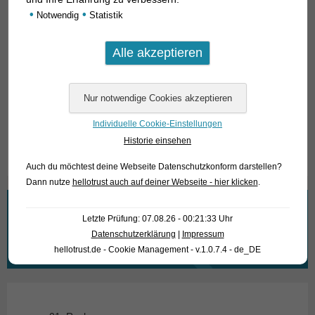
wildlebenden Artgenossen. Die Weibchen bevozugen nun
•
•
Notwendig
Statistik
mal Großmäuler – Entschuldigung, ich meine natürlich
Großflosser. Dagegen kann man nichts machen…
Für unsere Kunden: die Tiere haben Code 419063 auf
unserer Stockliste. Bitte beachten Sie, dass wir
ausschließlich en Großhandel beliefern.
Individuelle Cookie-Einstellungen
Text & Photos. Frank Schäfer
Historie einsehen
Auch du möchtest deine Webseite Datenschutzkonform darstellen?
Dann nutze
hellotrust auch auf deiner Webseite - hier klicken
.
Wonach suchen Sie?
Letzte Prüfung: 07.08.26 - 00:21:33 Uhr
Datenschutzerklärung
|
Impressum
Suchen
hellotrust.de - Cookie Management - v.1.0.7.4 - de_DE
nach: