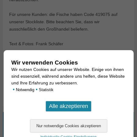
Für unsere Kunden: die Fische haben Code 419075 auf
unserer Stockliste. Bitte beachten Sie, dass wir
ausschließlich den Großhandel beliefern.
Text & Fotos: Frank Schäfer
Angaben zum Tier
Wir verwenden Cookies
Wir nutzen Cookies auf unserer Website. Einige von ihnen
Herkunft
Nachzucht / bred
sind essenziell, während andere uns helfen, diese Website
und Ihre Erfahrung zu verbessern.
Verfügbare Größe in cm
3-4
•
•
Notwendig
Statistik
Wonach suchen Sie?
Suchen
Individuelle Cookie-Einstellungen