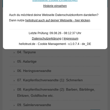
nach:
Historie einsehen
Auch du möchtest deine Webseite Datenschutzkonform darstellen?
Dann nutze
hellotrust auch auf deiner Webseite - hier klicken
.
01. Rochen
Letzte Prüfung: 09.08.26 - 08:12:37 Uhr
02. Lebende Fossilien
Datenschutzerklärung
|
Impressum
03. Knochenzüngler
hellotrust.de - Cookie Management - v.1.0.7.4 - de_DE
04. Tarpune
05. Aalartige
06. Heringsverwandte
07. Karpfenfischverwandte (1): Schmerlen
08. Karpfenfischverwandte (2): Barben, Bärblinge,
Elritzen, Goldfische etc.
09. Salmlerverwandte